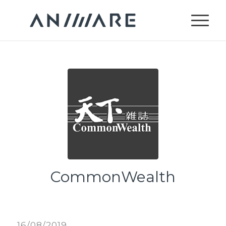
CommonWealth
/
/
5 月 7, 2020
在：
News
16/08/2019